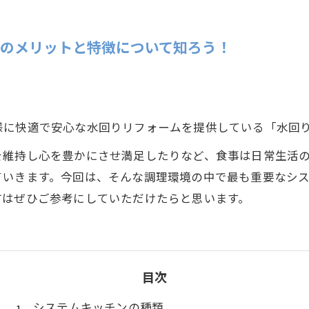
ガスコンロ交換
レンジフード交換
のメリットと特徴について知ろう！
様に快適で安心な水回りリフォームを提供している「水回
を維持し心を豊かにさせ満足したりなど、食事は日常生活
ていきます。今回は、そんな調理環境の中で最も重要なシ
方はぜひご参考にしていただけたらと思います。
目次
システムキッチンの種類