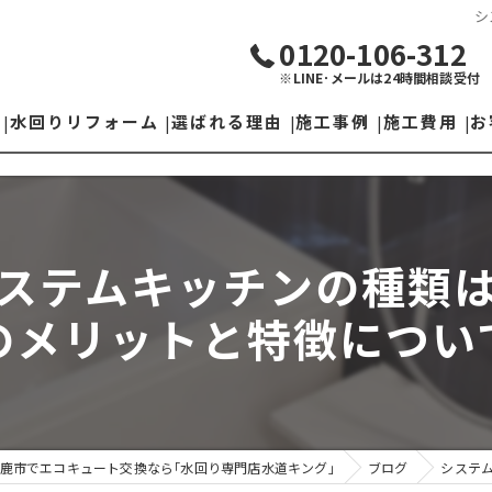
シ
0120-106-312
※LINE･メールは24時間相談受付
水回りリフォーム
選ばれる理由
施工事例
施工費用
お
トイレリフォーム
施工の流れ
お風呂リフォーム
ステムキッチンの種類
下水切り替え
のメリットと特徴につい
洗面台リフォーム
水栓取替
キッチンリフォーム
鹿市でエコキュート交換なら｢水回り専門店水道キング｣
ブログ
システ