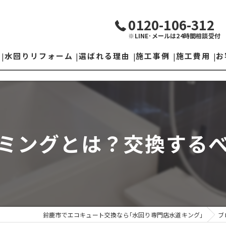
0120-106-312
※LINE･メールは24時間相談受付
水回りリフォーム
選ばれる理由
施工事例
施工費用
お
トイレリフォーム
施工の流れ
お風呂リフォーム
ミングとは？交換する
下水切り替え
洗面台リフォーム
水栓取替
キッチンリフォーム
鈴鹿市でエコキュート交換なら｢水回り専門店水道キング｣
ブ