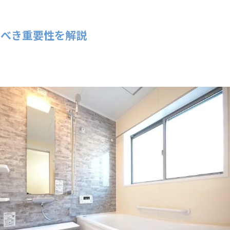
ガスコンロ交換
レンジフード交換
るべき重要性を解説