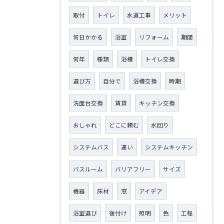
取付
トイレ
水道工事
メリット
何日かかる
浴室
リフォーム
期間
何年
種類
浴槽
トイレ交換
選び方
自分で
浴槽交換
時期
洗面台交換
賃貸
キッチン交換
おしゃれ
どこに頼む
水回り
システムバス
違い
システムキッチン
バスルーム
バリアフリー
サイズ
機器
床材
窓
アイデア
浴室選び
後付け
照明
色
工程