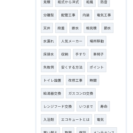
見積
和式から洋式
和風
防音
分離型
配管工事
内装
電気工事
天井
段差
断水
相見積
節水
水漏れ
人気メーカー
場所移動
床排水
収納
手すり
車椅子
失敗例
安くする方法
ポイント
トイレ設置
改修工事
時間
給湯器交換
ガスコンロ交換
レンジフード交換
いつまで
寿命
入浴剤
エコキュートとは
電気
買い替え
取替
保証
メンテナンス