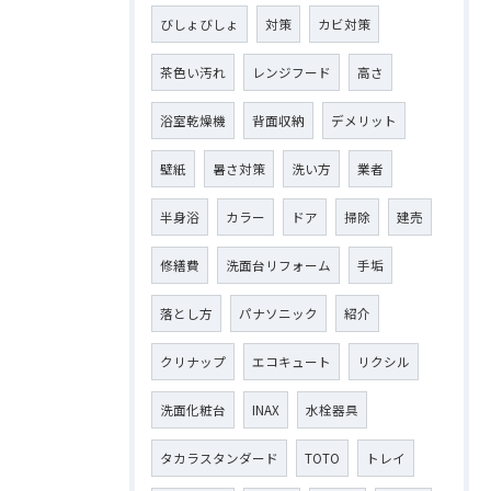
びしょびしょ
対策
カビ対策
茶色い汚れ
レンジフード
高さ
浴室乾燥機
背面収納
デメリット
壁紙
暑さ対策
洗い方
業者
半身浴
カラー
ドア
掃除
建売
修繕費
洗面台リフォーム
手垢
落とし方
パナソニック
紹介
クリナップ
エコキュート
リクシル
洗面化粧台
INAX
水栓器具
タカラスタンダード
TOTO
トレイ