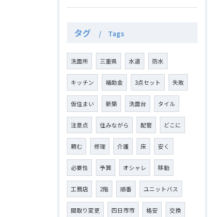
タグ
Tags
洗面所
三重県
水道
防水
キッチン
補助金
3点セット
失敗
仮住まい
新築
洗面台
タイル
注意点
住みながら
配管
どこに
頼む
修理
介護
床
安く
必要性
予算
オシャレ
移動
工務店
2階
順番
ユニットバス
間取り変更
四日市市
格安
交換