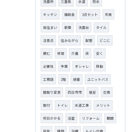
洗面所
三重県
水道
防水
キッチン
補助金
3点セット
失敗
仮住まい
新築
洗面台
タイル
注意点
住みながら
配管
どこに
頼む
修理
介護
床
安く
必要性
予算
オシャレ
移動
工務店
2階
順番
ユニットバス
間取り変更
四日市市
格安
交換
取付
トイレ
水道工事
メリット
何日かかる
浴室
リフォーム
期間
何年
種類
浴槽
トイレ交換