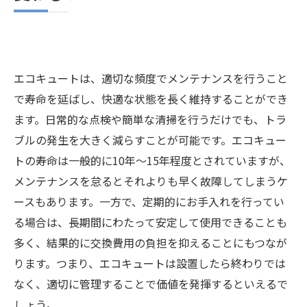
周辺の目視点検（週1回）
異常に気づいたらすぐに業者に相談を！
メンテナンス不足によるエコキュート交換依
頼！
エコキュートは、適切な頻度でメンテナンスを行うこと
エコキュートはメンテナンス方法や頻度が重要
で寿命を延ばし、快適な状態を長く維持することができ
です
ます。日常的な点検や簡単な清掃を行うだけでも、トラ
ブルの発生を大きく減らすことが可能です。エコキュー
著者情報
トの寿命は一般的に10年〜15年程度とされていますが、
メンテナンスを怠るとそれよりも早く故障してしまうケ
ースもあります。一方で、定期的にお手入れを行ってい
る場合は、長期間にわたって安定して使用できることも
多く、結果的に交換費用の負担を抑えることにもつなが
ります。つまり、エコキュートは設置したら終わりでは
なく、適切に管理することで価値を発揮するといえるで
しょう。