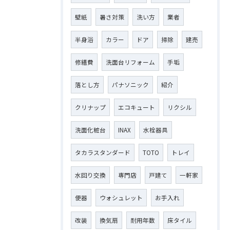
壁紙
暑さ対策
洗い方
業者
半身浴
カラー
ドア
掃除
建売
修繕費
洗面台リフォーム
手垢
落とし方
パナソニック
紹介
クリナップ
エコキュート
リクシル
洗面化粧台
INAX
水栓器具
タカラスタンダード
TOTO
トレイ
水回り交換
専門店
戸建て
一軒家
便器
ウォシュレット
お手入れ
改装
換気扇
耐用年数
床タイル