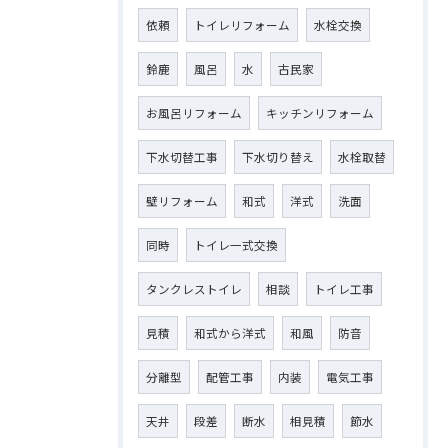
依頼
トイレリフォーム
水栓交換
鈴鹿
風呂
水
古民家
お風呂リフォーム
キッチンリフォーム
下水切替工事
下水切り替え
水栓取替
壁リフォーム
和式
洋式
洗面
同時
トイレ一式交換
タンクレストイレ
相談
トイレ工事
見積
和式から洋式
和風
防音
分離型
配管工事
内装
電気工事
天井
段差
断水
相見積
節水