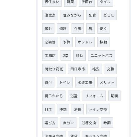
仮住まい
新築
洗面台
タイル
注意点
住みながら
配管
どこに
頼む
修理
介護
床
安く
必要性
予算
オシャレ
移動
工務店
2階
順番
ユニットバス
間取り変更
四日市市
格安
交換
取付
トイレ
水道工事
メリット
何日かかる
浴室
リフォーム
期間
何年
種類
浴槽
トイレ交換
選び方
自分で
浴槽交換
時期
洗面台交換
賃貸
キッチン交換