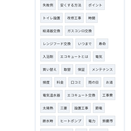
失敗例
安くする方法
ポイント
トイレ設置
改修工事
時間
給湯器交換
ガスコンロ交換
レンジフード交換
いつまで
寿命
入浴剤
エコキュートとは
電気
買い替え
取替
保証
メンテナンス
頻度
料金
口コミ
雨の日
お湯
電気温水器
エコキュート交換
工事費
太陽熱
三菱
設置工事
節電
断水時
ヒートポンプ
電力
鈴鹿市