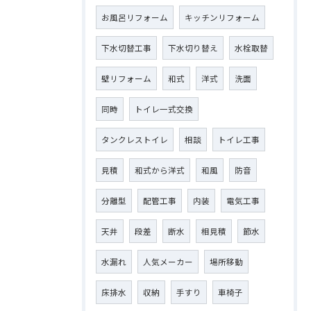
お風呂リフォーム
キッチンリフォーム
下水切替工事
下水切り替え
水栓取替
壁リフォーム
和式
洋式
洗面
同時
トイレ一式交換
タンクレストイレ
相談
トイレ工事
見積
和式から洋式
和風
防音
分離型
配管工事
内装
電気工事
天井
段差
断水
相見積
節水
水漏れ
人気メーカー
場所移動
床排水
収納
手すり
車椅子