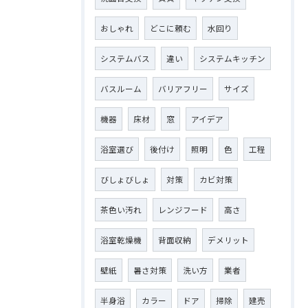
おしゃれ
どこに頼む
水回り
システムバス
違い
システムキッチン
バスルーム
バリアフリー
サイズ
機器
床材
窓
アイデア
浴室選び
後付け
照明
色
工程
びしょびしょ
対策
カビ対策
茶色い汚れ
レンジフード
高さ
浴室乾燥機
背面収納
デメリット
壁紙
暑さ対策
洗い方
業者
半身浴
カラー
ドア
掃除
建売