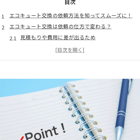
目次
エコキュート交換の依頼方法を知ってスムーズに！
エコキュート交換は依頼の仕方で変わる？
見積もりや費用に差が出るため
工事内容や施工時間に影響するため
生活への影響を最小限に抑えるため
エコキュート交換の依頼の流れ･伝える項目
お問い合わせ｜伝えるべき内容
見積もり｜写真を送るとスムーズに
内容確認｜交換の追加費用に注意！
工事当日｜準備は事前に確認しよう
依頼前に知ることで安心のエコキュート交換が実現！
著者情報