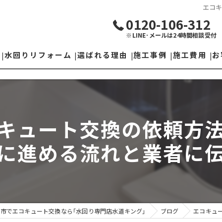
エコ
0120-106-312
※LINE･メールは24時間相談受付
水回りリフォーム
選ばれる理由
施工事例
施工費用
お
トイレリフォーム
施工の流れ
お風呂リフォーム
キュート交換の依頼方
下水切り替え
に進める流れと業者に
洗面台リフォーム
水栓取替
キッチンリフォーム
市でエコキュート交換なら｢水回り専門店水道キング｣
ブログ
エコキュ