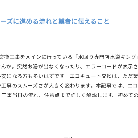
ガスコンロ交換
レンジフード交換
ーズに進める流れと業者に伝えること
ト交換工事をメインに行っている「水回り専門店水道キング
せんか。突然お湯が出なくなったり、エラーコードが表示
不安になる方も多いはずです。エコキュート交換は、ただ
や工事のスムーズさが大きく変わります。本記事では、エ
、工事当日の流れ、注意点まで詳しく解説します。初めて